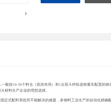
料
按
个料仓（双排布局）和
台双斗秤轨道称量车配置的移
,一般
10-30
1
耐火材料生产企业的理想选择。
时固定式配料系统所不能解决的难题，多物料工业生产的自动化精确