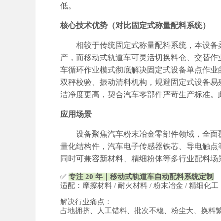
低。
核心技术优势（对比固定式称量配料系统）
相较于传统固定式称量配料系统，本设备
产，而移动式轨道车可灵活切换料仓、交替作
车循环作业模式彻底解决固定式设备单点作业
双秤校验、振动清料机构，规避固定式设备易
洁净度更高，契合汽车零部件严苛生产标准。
应用场景
设备聚焦汽车粉末冶金零部件领域，全面
量化结构件，汽车电子传感器铁芯、导电触点
同时可兼容新材料、精细粉体等多行业配料场
✅
专注
20
年｜移动式轨道车自动配料系统定制
适配：摩擦材料
/
耐火材料
/
粉末冶金
/
精细化工
解决行业痛点：
占地拥挤、人工错料、批次不稳、粉尘大、换料