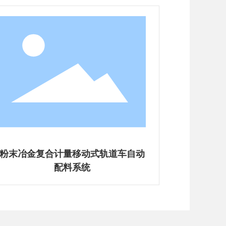
预称料型移动式轨道车自动配料系统
摩擦材料