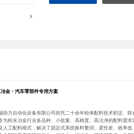
末冶金
・
汽车零部件专用方
案
锡协力自动化设备有限公司依托二十余年粉体配料技术积淀、联
专为粉末冶金行业多品种、小批量、高精度、高洁净的配料需求
及人工配料模式，解决了固定式系统换料繁琐、柔性差、效率低