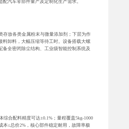
适配汽车零部件量产及定制化生产需求。
类存放各类金属粉末与微量添加剂；下层为作
接料卸料，大幅压缩等待工时。设备搭载大螺
配备全密闭除尘结构、工业级智能控制系统及
体综合配料精度可达
±0.1%
；量程覆盖
5kg-1000
成本
≤
总价
2%
，核心部件稳定耐用，故障率极