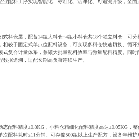
企业配料工序实现智能化、标准化、洁净化、可追溯升级，全面
闭式料仓层，配备
14
组大料仓
+4
组小料仓共
18
个独立料仓，可分
，相较于固定式单点位配料设备，可实现多料仓快速切换、循环
模式复合计量体系，兼顾大批量配料效率与微量配料精度。同时
程数据追溯，适配长期高负荷连续生产。
动态配料精度
±0.8KG
，小料仓精细化配料精度高达
±0.05KG
，整
单次配料耗时
≤11
分钟。可存储
500
组以上生产配方，设备年维护