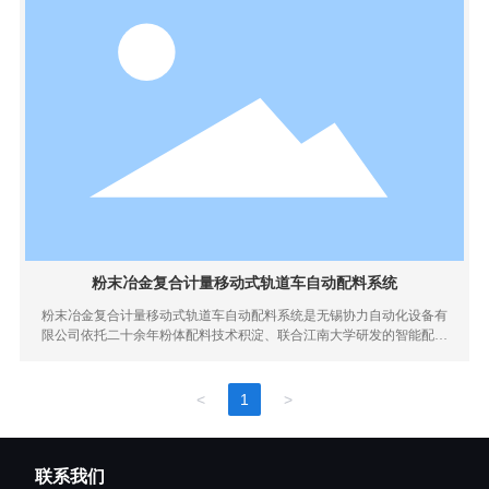
粉末冶金复合计量移动式轨道车自动配料系统
粉末冶金复合计量移动式轨道车自动配料系统是无锡协力自动化设备有
限公司依托二十余年粉体配料技术积淀、联合江南大学研发的智能配料
装备，核心适配新能源汽车、燃油车粉末冶金零部件生产工况，专为粉
末冶金行业多品种、小批量、高精度、高洁净的配料需求定制。设备融
合复合计量工艺与轨道车移动式智能配料技术，彻底颠覆传统固定式称
<
1
>
量配料及人工配料模式，解决了固定式系统换料繁琐、柔性差、效率
低，以及人工配料精度差、粉尘污染、数据无法溯源、人为误差大等行
业痛点，助力粉末冶金企业配料工序实现智能化、标准化、洁净化、可
联系我们
追溯升级，全面适配汽车零部件量产及定制化生产需求。